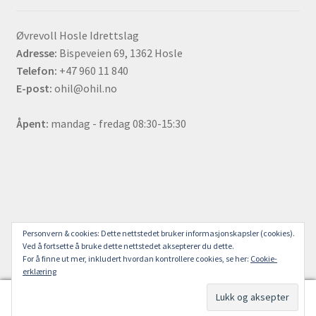
Øvrevoll Hosle Idrettslag
Adresse:
Bispeveien 69, 1362 Hosle
Telefon:
+47 960 11 840
E-post:
ohil@ohil.no
Åpent:
mandag - fredag 08:30-15:30
© ØHIL Sjappa 2021
Personvern & cookies: Dette nettstedet bruker informasjonskapsler (cookies).
Ved å fortsette å bruke dette nettstedet aksepterer du dette.
For å finne ut mer, inkludert hvordan kontrollere cookies, se her:
Cookie-
erklæring
0
Søk
Søk