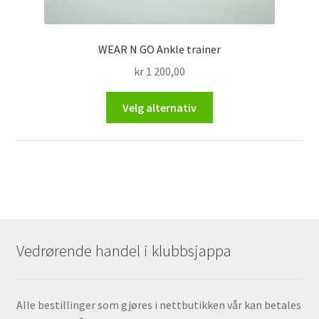
WEAR N GO Ankle trainer
kr
1 200,00
Dette
Velg alternativ
produktet
har
flere
varianter.
Alternativene
kan
velges
på
Vedrørende handel i klubbsjappa
produktsiden
Alle bestillinger som gjøres i nettbutikken vår kan betales