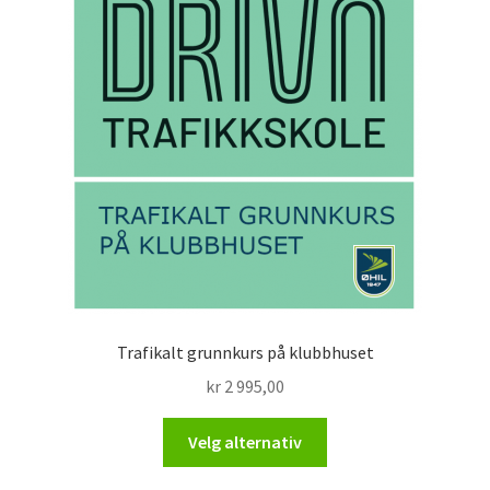
Trafikalt grunnkurs på klubbhuset
kr
2 995,00
Dette
Velg alternativ
produktet
har