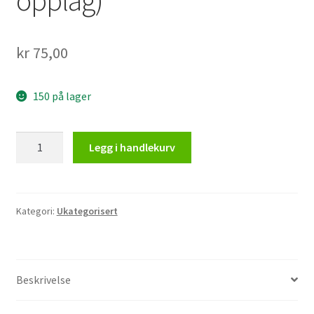
kr
75,00
150 på lager
ØHIL
Legg i handlekurv
-
PIN
(begrenset
opplag)
Kategori:
Ukategorisert
antall
Beskrivelse