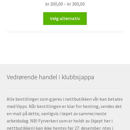
Prisområde:
kr
200,00
–
kr
300,00
kr 200,00
Dette
til
Velg alternativ
produktet
kr 300,00
har
flere
varianter.
Alternativene
kan
velges
på
Vedrørende handel i klubbsjappa
produktsiden
Alle bestillinger som gjøres i nettbutikken vår kan betales
med Vipps. Når bestillingen er klar for henting, sendes det
en mail på dette, vanligvis i løpet av samme/neste
arbeidsdag. NB! Fyrverkeri som er holdt av (kjøpt her i
nettbutikken) kan ikke hentes før 27. desember. ntes i