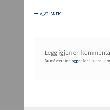
Innleggsnavigasjon
Forrige
A_ATLANTIC
innlegg:
Legg igjen en kommenta
Du må være
innlogget
for å kunne ko