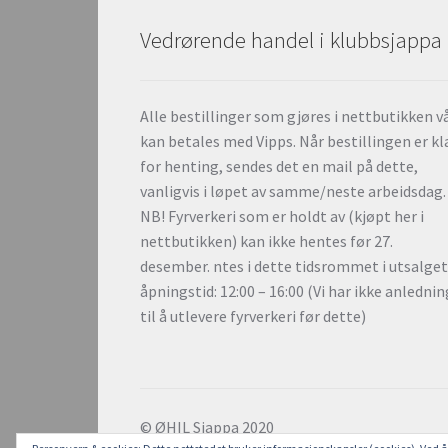
Vedrørende handel i klubbsjappa
Alle bestillinger som gjøres i nettbutikken v
kan betales med Vipps. Når bestillingen er kl
for henting, sendes det en mail på dette,
vanligvis i løpet av samme/neste arbeidsdag.
NB! Fyrverkeri som er holdt av (kjøpt her i
nettbutikken) kan ikke hentes før 27.
desember. ntes i dette tidsrommet i utsalge
åpningstid: 12:00 – 16:00 (Vi har ikke anlednin
til å utlevere fyrverkeri før dette)
© ØHIL Sjappa 2020