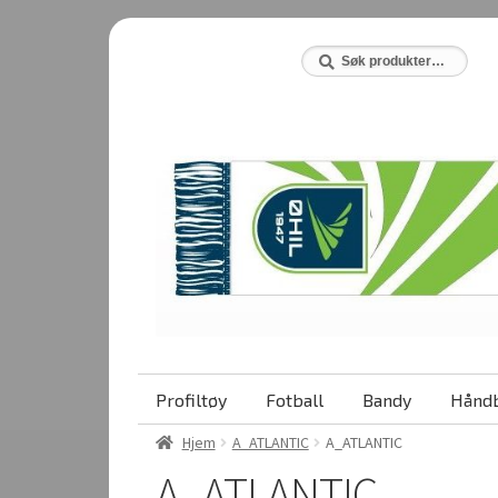
Hopp
Hopp
til
til
Søk
Søk
etter:
navigasjon
innhold
Profiltøy
Fotball
Bandy
Håndb
Hjem
A_ATLANTIC
A_ATLANTIC
A_ATLANTIC