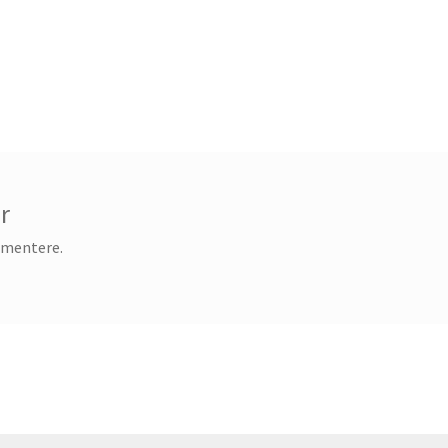
r
mmentere.