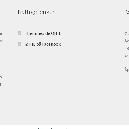
Nyttige lenker
K
Hjemmeside OHIL
år
Øv
ar
Ad
ØHIL på Facebook
Te
E-
Åp
ts
g