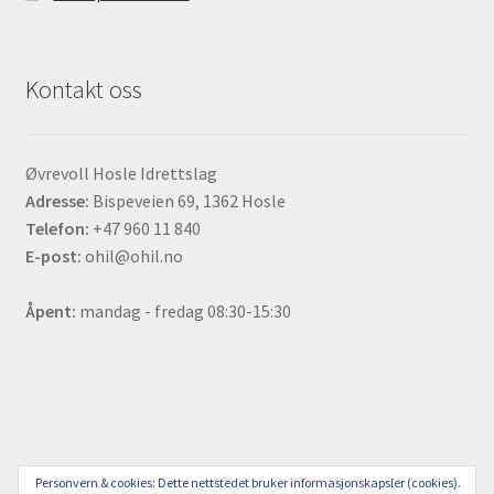
Kontakt oss
Øvrevoll Hosle Idrettslag
Adresse:
Bispeveien 69, 1362 Hosle
Telefon:
+47 960 11 840
E-post:
ohil@ohil.no
Åpent:
mandag - fredag 08:30-15:30
© ØHIL Sjappa 2021
Personvern & cookies: Dette nettstedet bruker informasjonskapsler (cookies).