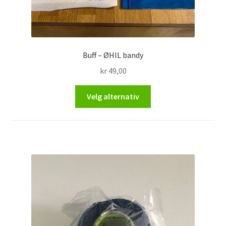
Buff – ØHIL bandy
kr
49,00
Dette
Velg alternativ
produktet
har
flere
varianter.
Alternativene
kan
velges
på
produktsiden