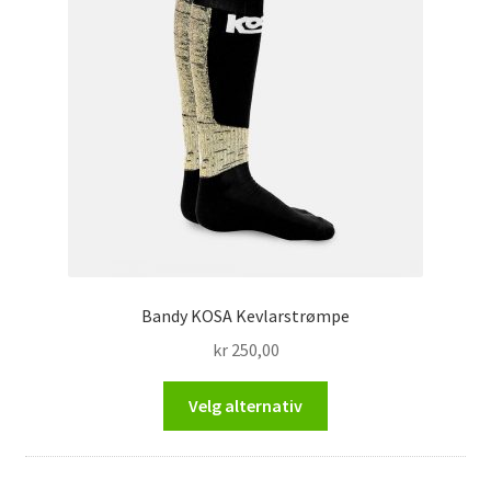
Bandy KOSA Kevlarstrømpe
kr
250,00
Dette
Velg alternativ
produktet
har
flere