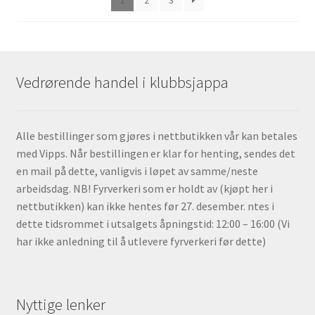
1
2
3
produktsiden
Vedrørende handel i klubbsjappa
Alle bestillinger som gjøres i nettbutikken vår kan betales
med Vipps. Når bestillingen er klar for henting, sendes det
en mail på dette, vanligvis i løpet av samme/neste
arbeidsdag. NB! Fyrverkeri som er holdt av (kjøpt her i
nettbutikken) kan ikke hentes før 27. desember. ntes i
dette tidsrommet i utsalgets åpningstid: 12:00 – 16:00 (Vi
har ikke anledning til å utlevere fyrverkeri før dette)
Nyttige lenker