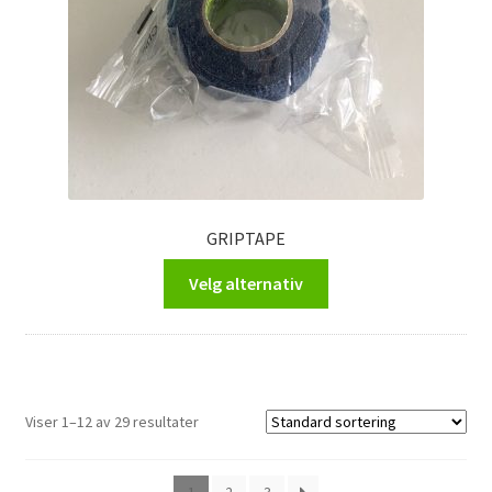
GRIPTAPE
Dette
Velg alternativ
produktet
har
flere
varianter.
Alternativene
Viser 1–12 av 29 resultater
kan
velges
på