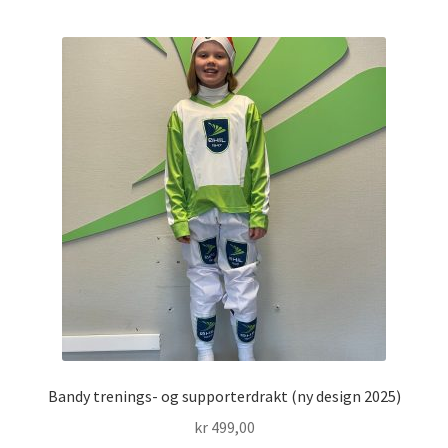
varianter.
Alternativene
kan
velges
på
produktsiden
Bandy trenings- og supporterdrakt (ny design 2025)
kr
499,00