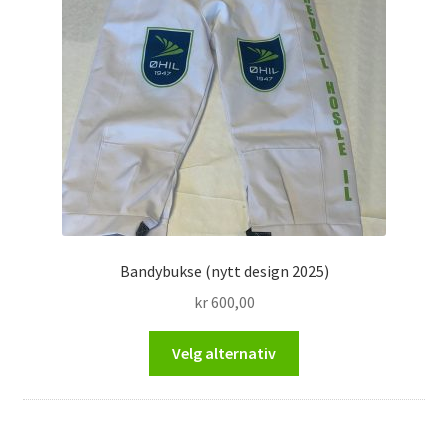
produktsiden
Bandybukse (nytt design 2025)
kr
600,00
Dette
Velg alternativ
produktet
har
flere
varianter.