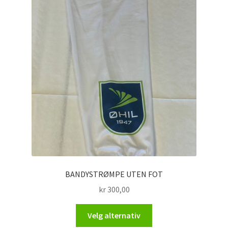
kan
velges
på
produktsiden
BANDYSTRØMPE UTEN FOT
kr
300,00
Dette
Velg alternativ
produktet