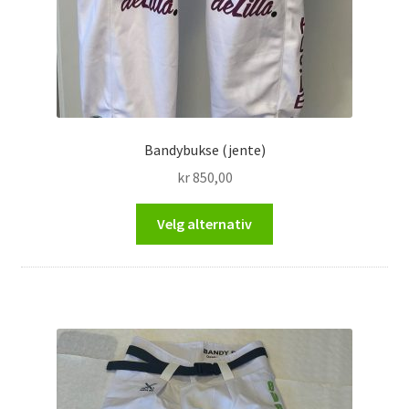
Bandybukse (jente)
kr
850,00
Dette
Velg alternativ
produktet
har
flere
varianter.
Alternativene
kan
velges
på