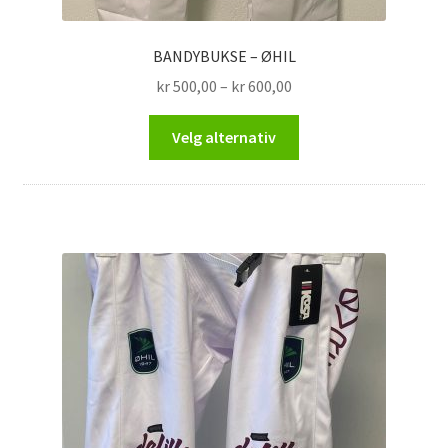
BANDYBUKSE – ØHIL
Prisområde:
kr
500,00
–
kr
600,00
kr 500,00
Dette
til
Velg alternativ
produktet
kr 600,00
har
flere
varianter.
Alternativene
kan
velges
på
produktsiden