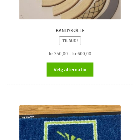
BANDYKØLLE
TILBUD!
Prisområde:
kr
350,00
–
kr
600,00
kr 350,00
Dette
til
Velg alternativ
produktet
kr 600,00
har
flere
varianter.
Alternativene
kan
velges
på
produktsiden