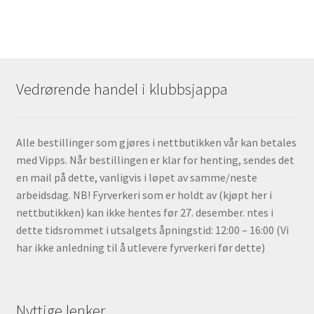
Vedrørende handel i klubbsjappa
Alle bestillinger som gjøres i nettbutikken vår kan betales
med Vipps. Når bestillingen er klar for henting, sendes det
en mail på dette, vanligvis i løpet av samme/neste
arbeidsdag. NB! Fyrverkeri som er holdt av (kjøpt her i
nettbutikken) kan ikke hentes før 27. desember. ntes i
dette tidsrommet i utsalgets åpningstid: 12:00 – 16:00 (Vi
har ikke anledning til å utlevere fyrverkeri før dette)
Nyttige lenker