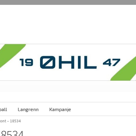
all
Langrenn
Kampanje
ront – 18534
 18534