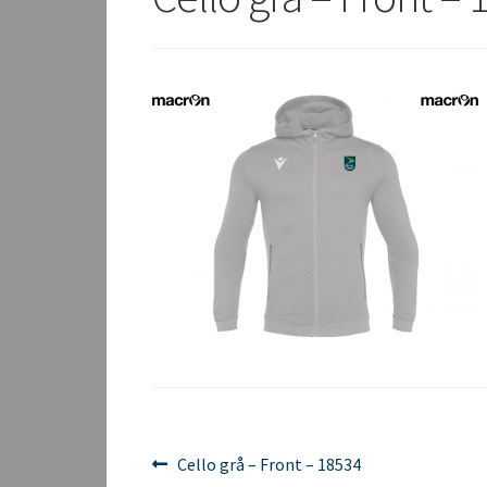
Innleggsnavigasjon
Forrige
Cello grå – Front – 18534