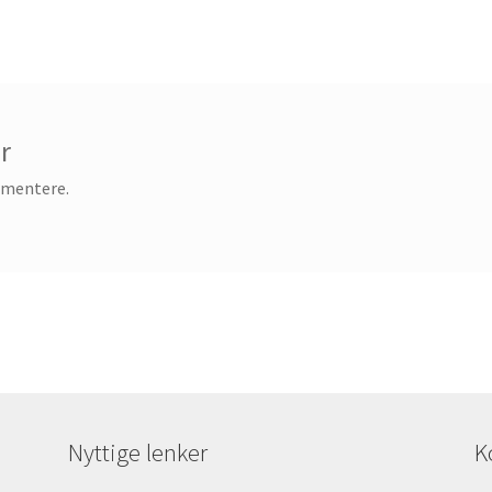
r
mmentere.
Nyttige lenker
K