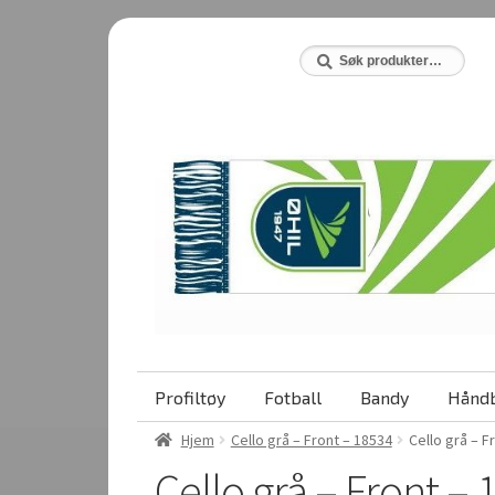
Hopp
Hopp
til
til
Søk
Søk
etter:
navigasjon
innhold
Profiltøy
Fotball
Bandy
Håndb
Hjem
Cello grå – Front – 18534
Cello grå – F
Cello grå – Front –