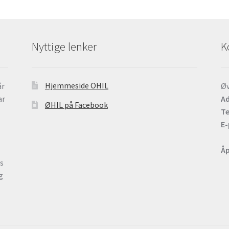
Nyttige lenker
K
Hjemmeside OHIL
år
Øv
ar
Ad
ØHIL på Facebook
Te
E-
Åp
ts
g