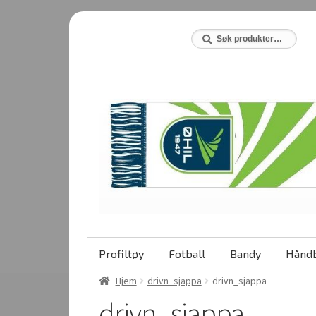
Hopp
Hopp
til
til
Søk
Søk
etter:
navigasjon
innhold
Profiltøy
Fotball
Bandy
Håndb
Hjem
drivn_sjappa
drivn_sjappa
drivn_sjappa