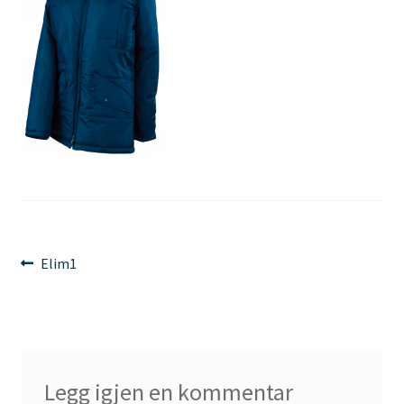
Innleggsnavigasjon
Forrige
Elim1
innlegg:
Legg igjen en kommentar