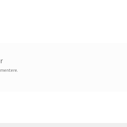
r
mmentere.