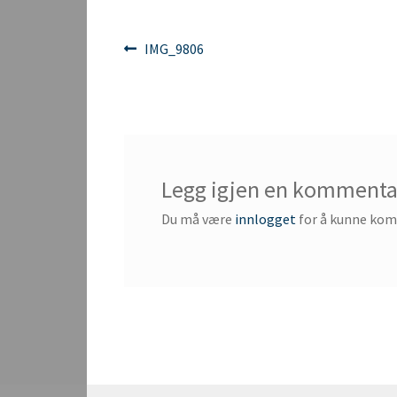
Innleggsnavigasjon
Forrige
IMG_9806
innlegg:
Legg igjen en kommenta
Du må være
innlogget
for å kunne ko