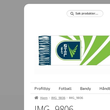
Hopp
Hopp
til
til
Søk
Søk
etter:
navigasjon
innhold
Profiltøy
Fotball
Bandy
Håndb
Hjem
IMG_9806
IMG_9806
IMG_9806