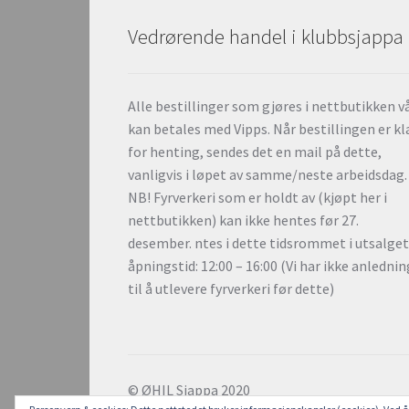
Vedrørende handel i klubbsjappa
Alle bestillinger som gjøres i nettbutikken v
kan betales med Vipps. Når bestillingen er kl
for henting, sendes det en mail på dette,
vanligvis i løpet av samme/neste arbeidsdag.
NB! Fyrverkeri som er holdt av (kjøpt her i
nettbutikken) kan ikke hentes før 27.
desember. ntes i dette tidsrommet i utsalge
åpningstid: 12:00 – 16:00 (Vi har ikke anlednin
til å utlevere fyrverkeri før dette)
© ØHIL Sjappa 2020