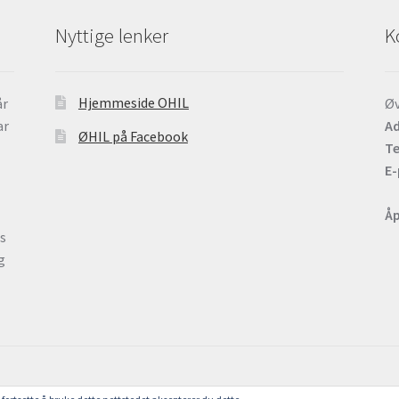
Nyttige lenker
K
Hjemmeside OHIL
år
Øv
ar
Ad
ØHIL på Facebook
Te
E-
Åp
ts
g