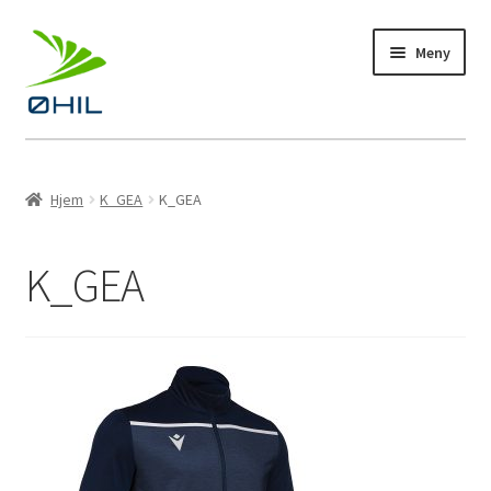
Hopp
Hopp
Meny
til
til
navigasjon
innhold
Profiltøy
Hjem
K_GEA
K_GEA
Fotball
K_GEA
Bandy
Håndball
Langrenn
Kampanje