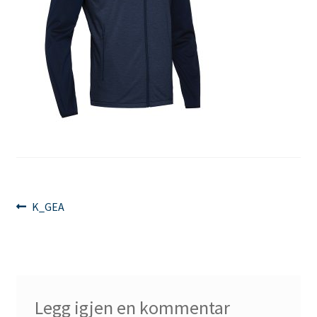
Innleggsnavigasjon
Forrige
K_GEA
innlegg:
Legg igjen en kommentar