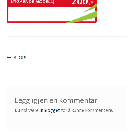
Innleggsnavigasjon
Forrige
K_OPI
innlegg:
Legg igjen en kommentar
Du må være
innlogget
for å kunne kommentere.