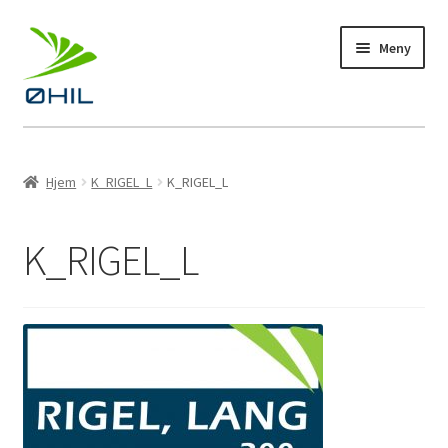
Hopp
Hopp
Meny
til
til
navigasjon
innhold
Profiltøy
Hjem
K_RIGEL_L
K_RIGEL_L
Fotball
K_RIGEL_L
Bandy
Håndball
Langrenn
Kampanje