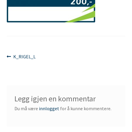
Innleggsnavigasjon
Forrige
K_RIGEL_L
innlegg:
Legg igjen en kommentar
Du må være
innlogget
for å kunne kommentere.