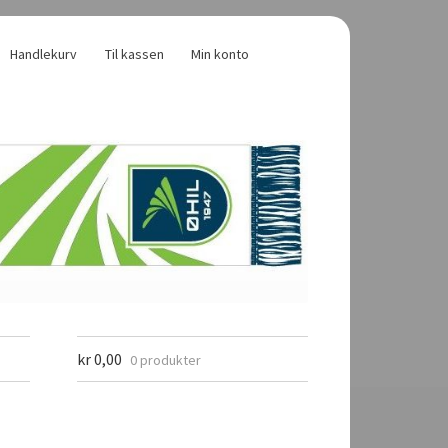
Handlekurv
Til kassen
Min konto
kr
0,00
0 produkter