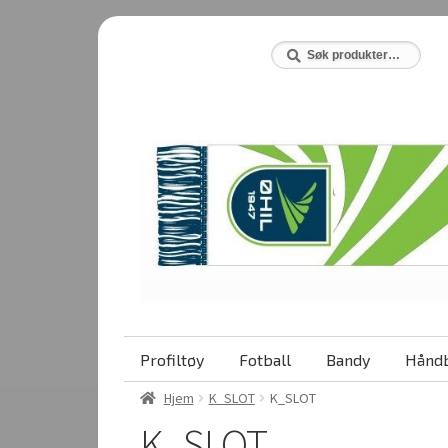
Hopp
Hopp
til
til
Søk
Søk
etter:
navigasjon
innhold
Profiltøy
Fotball
Bandy
Håndb
Hjem
K_SLOT
K_SLOT
K_SLOT