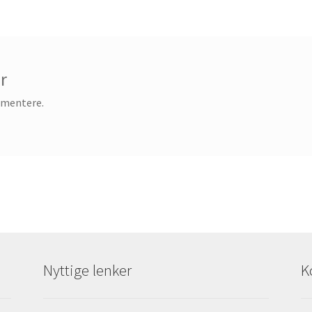
r
mmentere.
Nyttige lenker
K