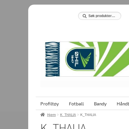
Hopp
Hopp
til
til
Søk
Søk
etter:
navigasjon
innhold
Profiltøy
Fotball
Bandy
Håndb
Hjem
K_THALIA
K_THALIA
K_THALIA