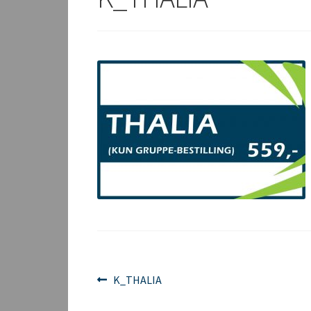
Innleggsnavigasjon
Forrige
K_THALIA
innlegg: