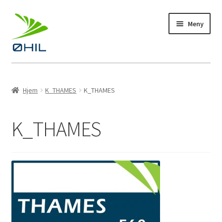
Hopp
Hopp
Meny
til
til
navigasjon
innhold
Profiltøy
Hjem
K_THAMES
K_THAMES
Fotball
K_THAMES
Bandy
Håndball
Langrenn
Kampanje