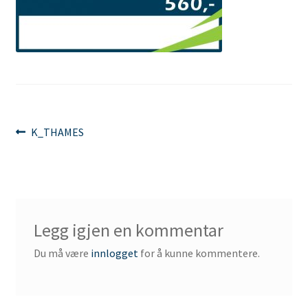
Innleggsnavigasjon
Forrige
K_THAMES
innlegg:
Legg igjen en kommentar
Du må være
innlogget
for å kunne kommentere.