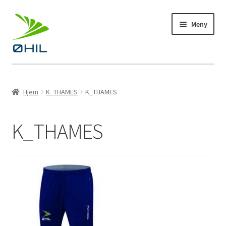
Hopp
Hopp
Meny
til
til
navigasjon
innhold
Profiltøy
Hjem
K_THAMES
K_THAMES
Fotball
K_THAMES
Bandy
Håndball
Langrenn
Kampanje