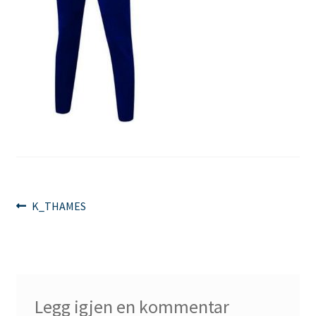
Innleggsnavigasjon
Forrige
K_THAMES
innlegg:
Legg igjen en kommentar