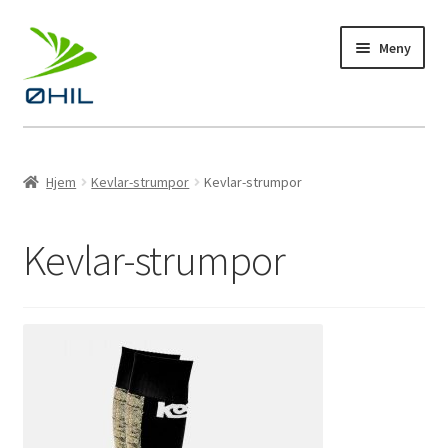
Hopp
Hopp
Meny
til
til
navigasjon
innhold
Profiltøy
Hjem
Kevlar-strumpor
Kevlar-strumpor
Fotball
Kevlar-strumpor
Bandy
Håndball
Langrenn
Kampanje