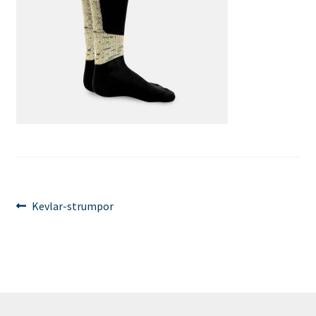
Innleggsnavigasjon
Forrige
Kevlar-strumpor
innlegg: