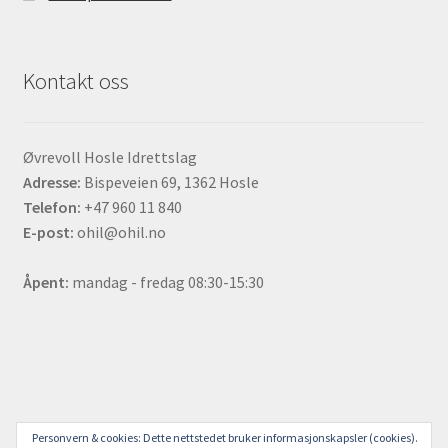
Kontakt oss
Øvrevoll Hosle Idrettslag
Adresse:
Bispeveien 69, 1362 Hosle
Telefon:
+47 960 11 840
E-post:
ohil@ohil.no
Åpent:
mandag - fredag 08:30-15:30
© ØHIL Sjappa 2023
Personvern & cookies: Dette nettstedet bruker informasjonskapsler (cookies).