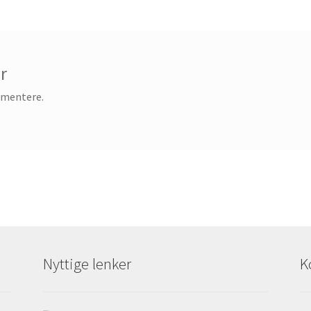
r
mmentere.
Nyttige lenker
K