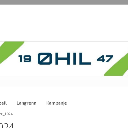
all
Langrenn
Kampanje
r_1024
024