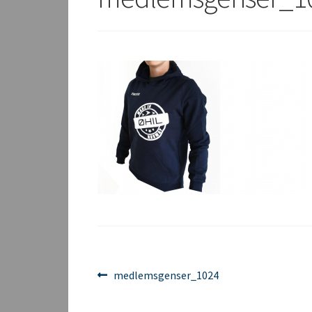
Innleggsnavigasjon
Forrige
medlemsgenser_1024
innlegg: