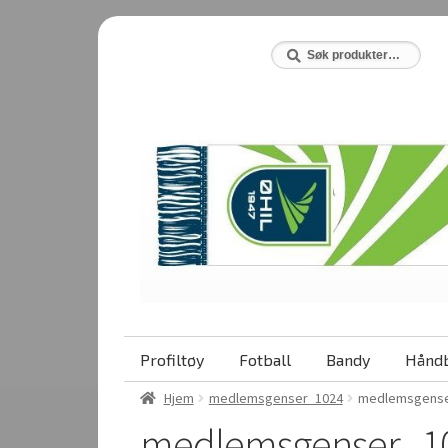
Hopp
Hopp
til
til
Søk
Søk
etter:
navigasjon
innhold
Profiltøy
Fotball
Bandy
Håndb
Hjem
medlemsgenser_1024
medlemsgense
medlemsgenser_1