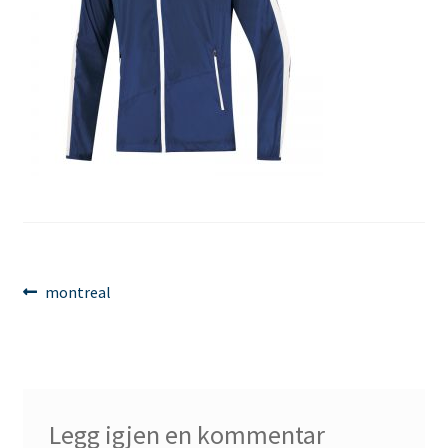
Innleggsnavigasjon
Forrige
montreal
innlegg:
Legg igjen en kommentar