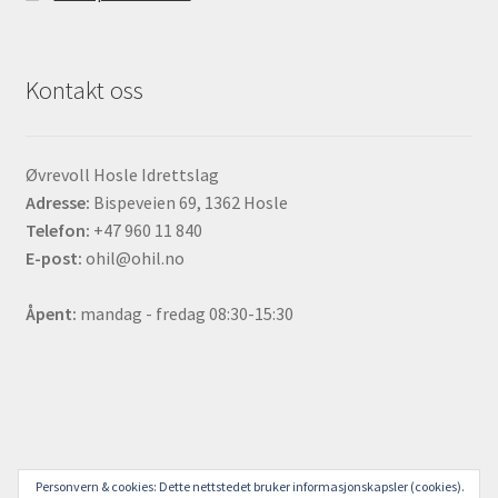
Kontakt oss
Øvrevoll Hosle Idrettslag
Adresse:
Bispeveien 69, 1362 Hosle
Telefon:
+47 960 11 840
E-post:
ohil@ohil.no
Åpent:
mandag - fredag 08:30-15:30
© ØHIL Sjappa 2023
Personvern & cookies: Dette nettstedet bruker informasjonskapsler (cookies).