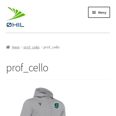
Hopp
Hopp
Meny
til
til
navigasjon
innhold
Profiltøy
Hjem
prof_cello
prof_cello
Fotball
prof_cello
Bandy
Håndball
Langrenn
Kampanje