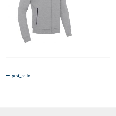
Innleggsnavigasjon
Forrige
prof_cello
innlegg: