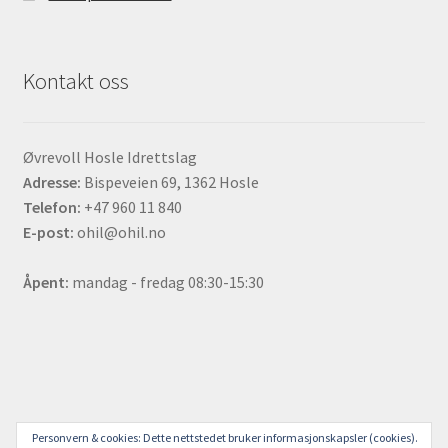
Kontakt oss
Øvrevoll Hosle Idrettslag
Adresse:
Bispeveien 69, 1362 Hosle
Telefon:
+47 960 11 840
E-post:
ohil@ohil.no
Åpent:
mandag - fredag 08:30-15:30
© ØHIL Sjappa 2023
Personvern & cookies: Dette nettstedet bruker informasjonskapsler (cookies).