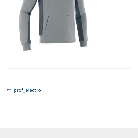
Innleggsnavigasjon
Forrige
prof_electro
innlegg: