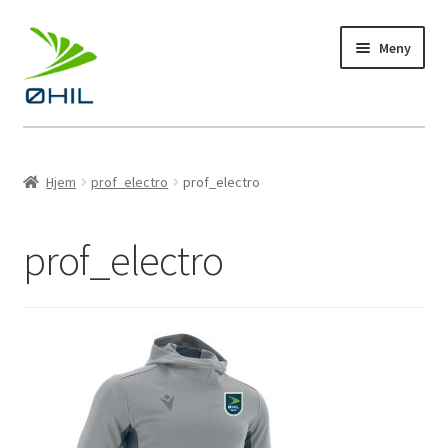
Hopp
Hopp
Meny
til
til
navigasjon
innhold
Profiltøy
Hjem
prof_electro
prof_electro
Fotball
prof_electro
Bandy
Håndball
Langrenn
Kampanje