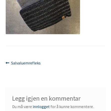
Innleggsnavigasjon
Forrige
Salvaluemrefleks
innlegg:
Legg igjen en kommentar
Du må være
innlogget
for å kunne kommentere.