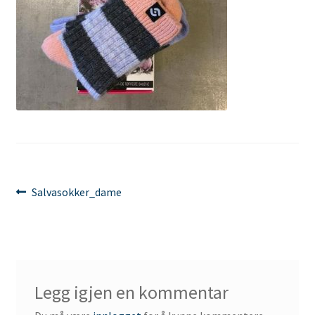
Innleggsnavigasjon
Forrige
Salvasokker_dame
innlegg:
Legg igjen en kommentar