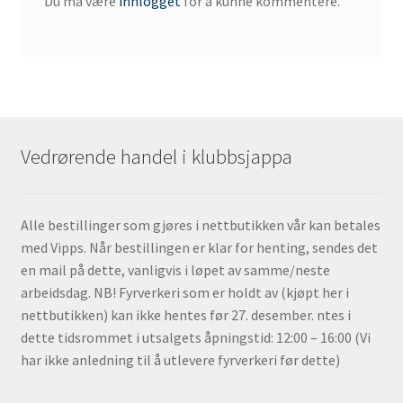
Du må være
innlogget
for å kunne kommentere.
Vedrørende handel i klubbsjappa
Alle bestillinger som gjøres i nettbutikken vår kan betales
med Vipps. Når bestillingen er klar for henting, sendes det
en mail på dette, vanligvis i løpet av samme/neste
arbeidsdag. NB! Fyrverkeri som er holdt av (kjøpt her i
nettbutikken) kan ikke hentes før 27. desember. ntes i
dette tidsrommet i utsalgets åpningstid: 12:00 – 16:00 (Vi
har ikke anledning til å utlevere fyrverkeri før dette)