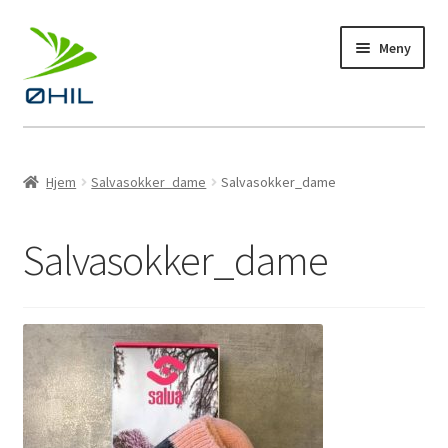
Hopp
Hopp
Meny
til
til
navigasjon
innhold
Profiltøy
Hjem
Salvasokker_dame
Salvasokker_dame
Fotball
Salvasokker_dame
Bandy
Håndball
Langrenn
Kampanje