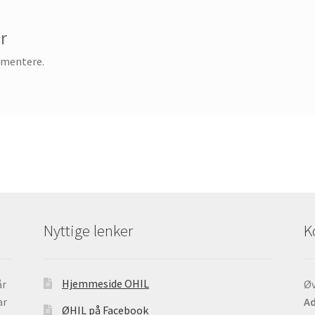
r
mmentere.
Nyttige lenker
K
Hjemmeside OHIL
år
Øv
ar
Ad
ØHIL på Facebook