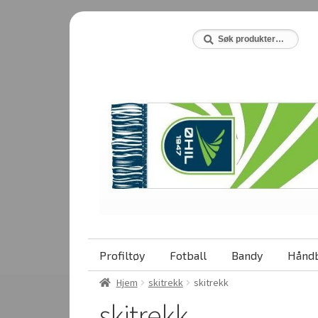
Hopp
Hopp
til
til
Søk
Søk
etter:
navigasjon
innhold
Profiltøy
Fotball
Bandy
Håndb
Hjem
skitrekk
skitrekk
skitrekk