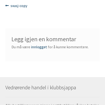
Innleggsnavigasjon
Forrige
svusj-copy
innlegg:
Legg igjen en kommentar
Du må være
innlogget
for å kunne kommentere.
Vedrørende handel i klubbsjappa