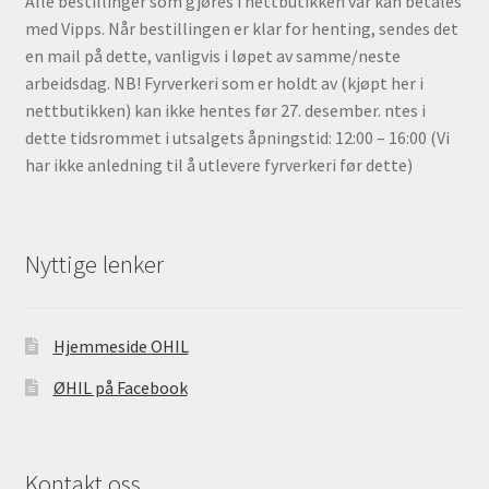
Alle bestillinger som gjøres i nettbutikken vår kan betales
med Vipps. Når bestillingen er klar for henting, sendes det
en mail på dette, vanligvis i løpet av samme/neste
arbeidsdag. NB! Fyrverkeri som er holdt av (kjøpt her i
nettbutikken) kan ikke hentes før 27. desember. ntes i
dette tidsrommet i utsalgets åpningstid: 12:00 – 16:00 (Vi
har ikke anledning til å utlevere fyrverkeri før dette)
Nyttige lenker
Hjemmeside OHIL
ØHIL på Facebook
Kontakt oss