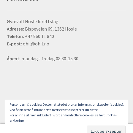
Øvrevoll Hosle Idrettslag
Adresse:
Bispeveien 69, 1362 Hosle
Telefon:
+47 960 11 840
E-post:
ohil@ohil.no
Åpent:
mandag - fredag 08:30-15:30
© ØHIL Sjappa 2018
Personvern & cookies: Dette nettstedet bruker informasjonskapsler (cookies).
Ved å fortsette å bruke dette nettstedet aksepterer du dette.
For å finne ut mer, inkludert hvordan kontrollere cookies, se her:
Cookie-
erklæring
0