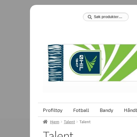
Hopp
Hopp
til
til
Søk
Søk
etter:
navigasjon
innhold
Profiltøy
Fotball
Bandy
Håndb
Hjem
Talent
Talent
Talent