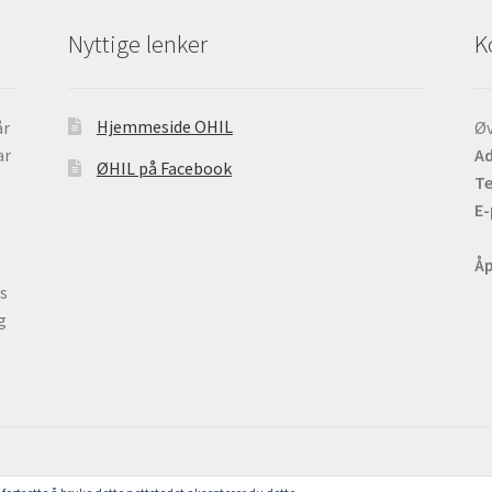
Nyttige lenker
K
Hjemmeside OHIL
år
Øv
ar
Ad
ØHIL på Facebook
Te
E-
Åp
ts
g