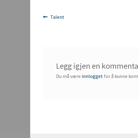
Innleggsnavigasjon
Forrige
Talent
innlegg:
Legg igjen en kommenta
Du må være
innlogget
for å kunne ko