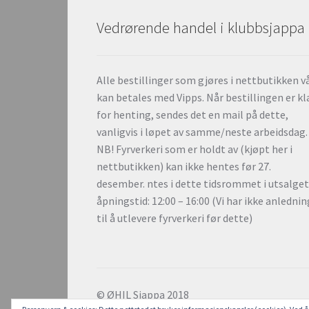
Vedrørende handel i klubbsjappa
Alle bestillinger som gjøres i nettbutikken v
kan betales med Vipps. Når bestillingen er kl
for henting, sendes det en mail på dette,
vanligvis i løpet av samme/neste arbeidsdag.
NB! Fyrverkeri som er holdt av (kjøpt her i
nettbutikken) kan ikke hentes før 27.
desember. ntes i dette tidsrommet i utsalge
åpningstid: 12:00 – 16:00 (Vi har ikke anlednin
til å utlevere fyrverkeri før dette)
© ØHIL Sjappa 2018