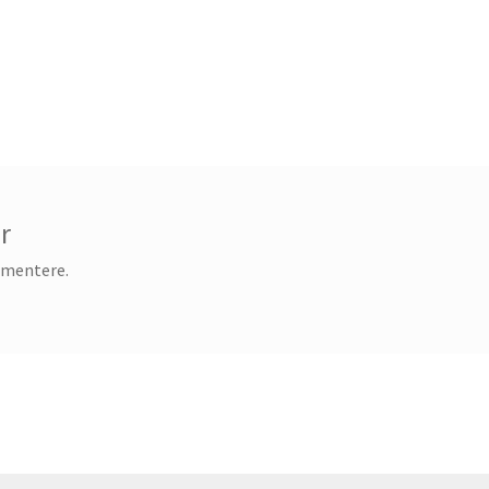
r
mmentere.