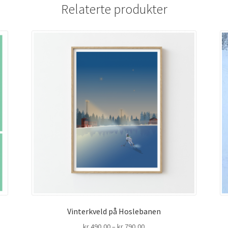
Relaterte produkter
Vinterkveld på Hoslebanen
Prisområde:
kr
490,00
–
kr
790,00