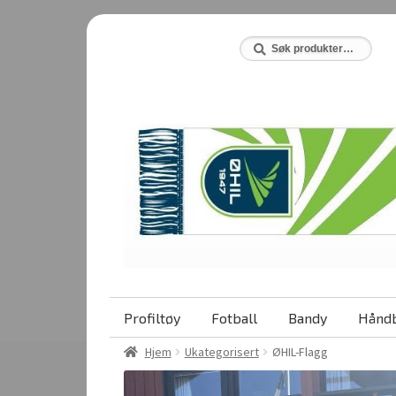
Hopp
Hopp
til
til
Søk
Søk
etter:
navigasjon
innhold
Profiltøy
Fotball
Bandy
Håndb
Hjem
Ukategorisert
ØHIL-Flagg