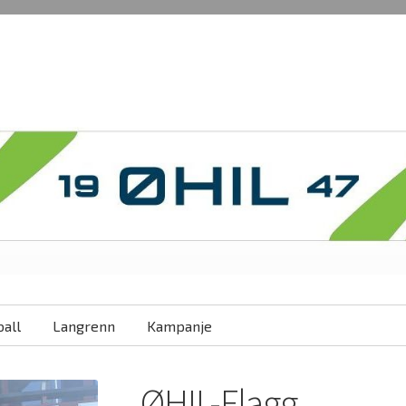
all
Langrenn
Kampanje
ØHIL-Flagg