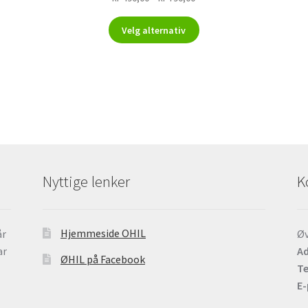
kr 490,00
Dette
til
Velg alternativ
produktet
kr 790,00
har
flere
varianter.
e
Alternativene
kan
velges
på
n
produktsiden
Nyttige lenker
K
Hjemmeside OHIL
år
Øv
ar
Ad
ØHIL på Facebook
Te
E-