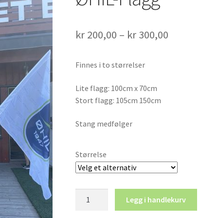
Prisområd
kr
200,00
–
kr
300,00
kr 200,00
Finnes i to størrelser
til
kr 300,00
Lite flagg: 100cm x 70cm
Stort flagg: 105cm 150cm
Stang medfølger
Størrelse
ØHIL-
Legg i handlekurv
Flagg