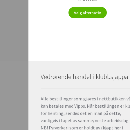
Dette
Velg alternativ
produktet
har
flere
varianter.
Alternativen
kan
velges
på
produktside
Vedrørende handel i klubbsjappa
Alle bestillinger som gjøres i nettbutikken v
kan betales med Vipps. Når bestillingen er kl
for henting, sendes det en mail på dette,
vanligvis i løpet av samme/neste arbeidsdag.
NB! Fyrverkeri som er holdt av (kjøpt her i